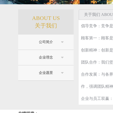
关于我们 ABOU
ABOUT US
关于我们
倡导竞争：竞争
顾客第一：顾客
公司简介
创新精神：创新
企业理念
团队合作：我们
企业愿景
合作发展：与各
作，强调团队精
企业与员工双赢